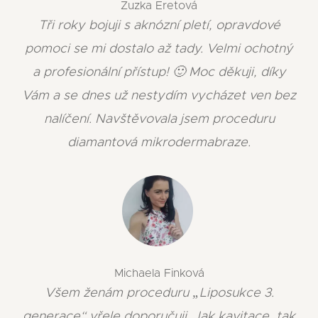
Zuzka Eretová
Tři roky bojuji s aknózní pletí, opravdové
pomoci se mi dostalo až tady. Velmi ochotný
a profesionální přístup! 🙂 Moc děkuji, díky
Vám a se dnes už nestydím vycházet ven bez
nalíčení. Navštěvovala jsem proceduru
diamantová mikrodermabraze.
Michaela Finková
Všem ženám proceduru „Liposukce 3.
generace“ vřele doporučuji. Jak kavitace, tak