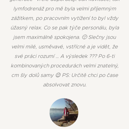
lymfodrenáž pro mě byla velmi příjemným
zážitkem, po pracovním vytížení to byl vždy
úžasný relax. Co se pak týče personálu, byla
jsem maximálně spokojena. 🙂 Slečny jsou
velmi milé, usměvavé, vstřícné a je vidět, že
své práci rozumí … A výsledek ??? Po 6-ti
kombinovaných procedurách velmi znatelný,
cm šly dolů samy 😉 PS: Určitě chci po čase
absolvovat znovu.