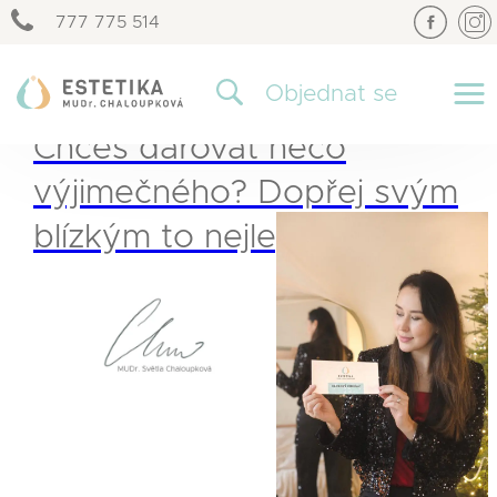
777 775 514
×
Objednat se
Chceš darovat něco
výjimečného? Dopřej svým
blízkým to nejlepší.