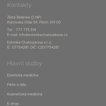
Kontakty
Zlatá Belánka (2.NP)
Klatovská třída 54, Plzeň 301 00
Tel.:
777 775 514
E-mail:
info@estetikachaloupkova.cz
Estetika Chaloupkova s.r.o.
IČ: 07754281, DIČ: CZ07754281
Hlavní služby
Estetická medicína
Péče o tělo
Kosmetická medicína
E-shop