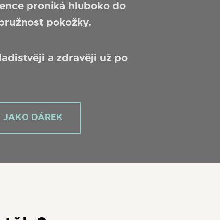
vence proniká hluboko do
 pružnost pokožky.
adistvěji a zdravěji už po
T JAKO DÁREK