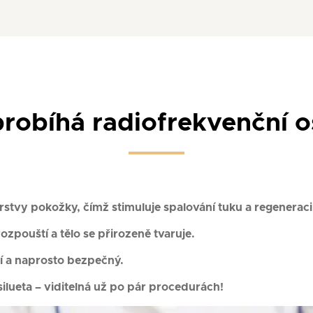
probíhá radiofrekvenční o
vrstvy pokožky, čímž stimuluje spalování tuku a regenerac
ozpouští a tělo se přirozeně tvaruje.
ní a naprosto bezpečný.
í silueta – viditelná už po pár procedurách!