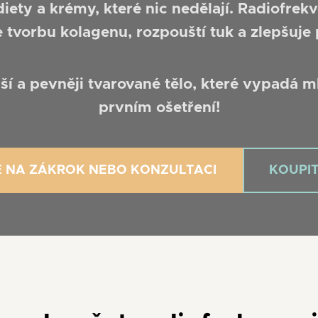
ety a krémy, které nic nedělají. Radiofrek
je tvorbu kolagenu, rozpouští tuk a zlepšuje
í a pevněji tvarované tělo, které vypadá ml
prvním ošetření!
E NA ZÁKROK NEBO KONZULTACI
KOUPI