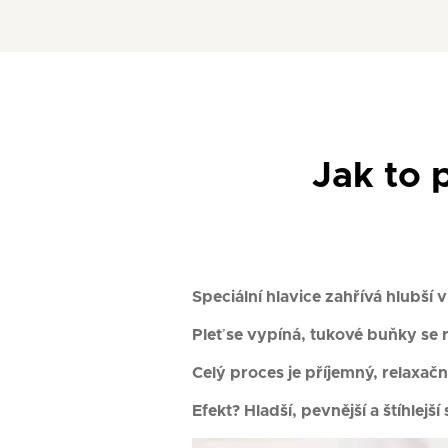
Jak to 
Speciální hlavice zahřívá hlubší 
Pleť se vypíná, tukové buňky se r
Celý proces je příjemný, relaxač
Efekt? Hladší, pevnější a štíhlejš