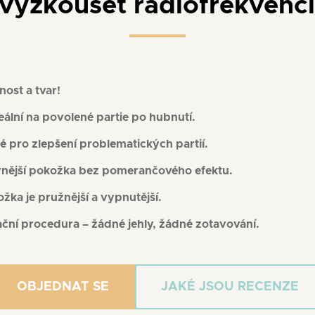
vyzkoušet radiofrekvenci
nost a tvar!
eální na povolené partie po hubnutí.
é pro zlepšení problematických partií.
pevnější pokožka bez pomerančového efektu.
žka je pružnější a vypnutější.
ační procedura – žádné jehly, žádné zotavování.
OBJEDNAT SE
JAKÉ JSOU RECENZE