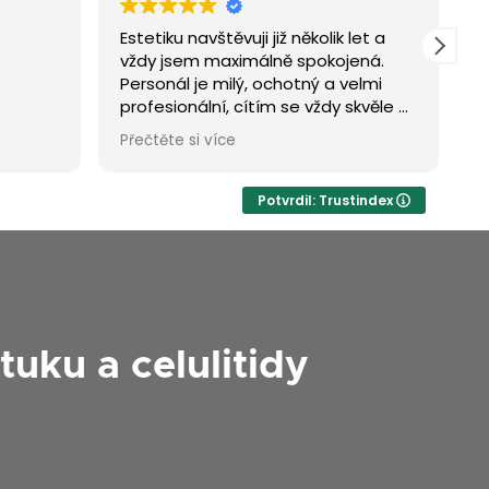
vštěvuji již několik let a
Moc milá paní a super pr
m maximálně spokojená.
je milý, ochotný a velmi
lní, cítím se vždy skvěle a
racím. Výsledek je vždy
i více
 a mám z něj velkou
áda doporučuji dál!
Potvrdil: Trustindex
uku a celulitidy