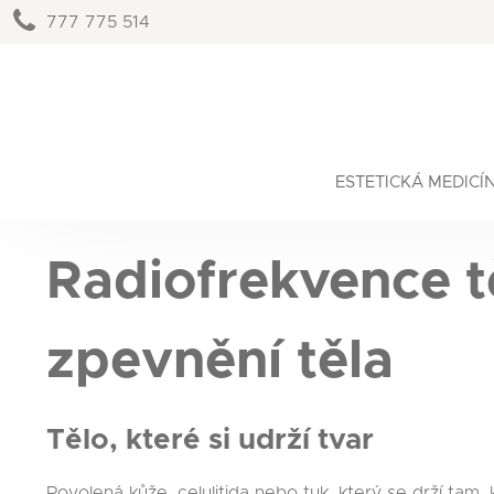
777 775 514
ESTETICKÁ MEDICÍ
Radiofrekvence t
zpevnění těla
Tělo, které si udrží tvar
Povolená kůže, celulitida nebo tuk, který se drží tam