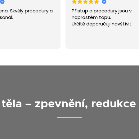
Přístup a procedury jsou v
Estetiku na
naprostém topu.
vždy jse
Určitě doporučuji navštívit.
Personál 
profesioná
ráda se v
Přečtěte s
přirozený
radost. R
těla – zpevnění, redukce t