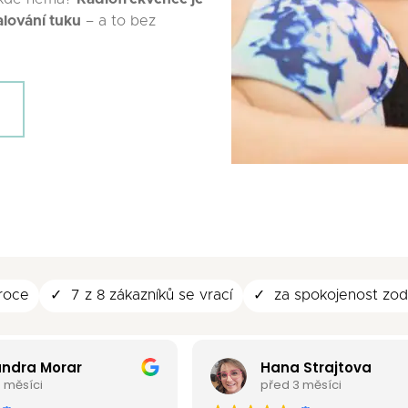
alování tuku
– a to bez
 roce
7 z 8 zákazníků se vrací
za spokojenost zo
Hana Strajtova
Z
před 3 měsíci
př