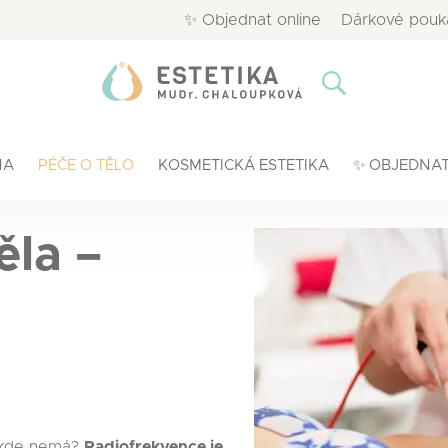
✨ Objednat online
Dárkové pouk
NA
PÉČE O TĚLO
KOSMETICKÁ ESTETIKA
✨ OBJEDNAT
ěla –
, kde nemá?
Radiofrekvence je