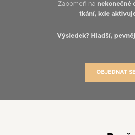
Zapomeň na
nekonečné di
tkání, kde aktivu
Výsledek? Hladší, pevnějš
OBJEDNAT S