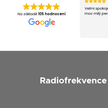
Velmi spokojena. Skvělý procedury a
moc milý personál.
Na základě
105 hodnocení
Radiofrekvence 