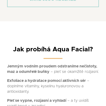
Jak probíhá Aqua Facial?
Jemným vodním proudem odstraníme nečistoty,
maz a odumřelé buňky
– pleť se okamžitě rozjasní.
Exfoliace a hydratace pomocí aktivních sér
–
doplníme vitamíny, kyselinu hyaluronovou a
antioxidanty.
Pleť se vypne, rozjasní a vyhladí
– a ty uvidíš