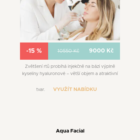
-15 %
9000 Kč
10550 Kč
Zvětšení rtů probíhá injekčně na bázi výplně
kyseliny hyaluronové – větší objem a atraktivní
VYUŽÍT NABÍDKU
tvar.
Aqua Facial