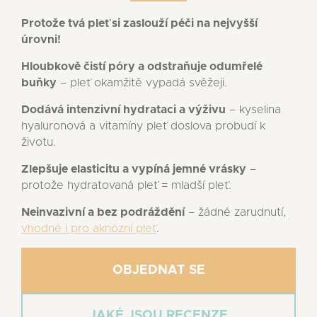
Protože tvá pleť si zaslouží péči na nejvyšší
úrovni!
Hloubkově čistí póry a odstraňuje odumřelé
buňky
– pleť okamžitě vypadá svěžeji.
Dodává intenzivní hydrataci a výživu
– kyselina
hyaluronová a vitamíny pleť doslova probudí k
životu.
Zlepšuje elasticitu a vypíná jemné vrásky
–
protože hydratovaná pleť = mladší pleť.
Neinvazivní a bez podráždění
– žádné zarudnutí,
vhodné i pro aknózní pleť
.
OBJEDNAT SE
JAKÉ JSOU RECENZE