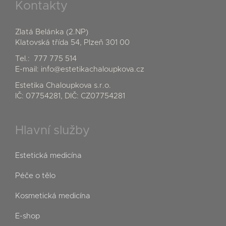
Kontakty
Zlatá Belánka (2.NP)
Klatovská třída 54, Plzeň 301 00
Tel.:
777 775 514
E-mail:
info@estetikachaloupkova.cz
Estetika Chaloupkova s.r.o.
IČ: 07754281, DIČ: CZ07754281
Hlavní služby
Estetická medicína
Péče o tělo
Kosmetická medicína
E-shop