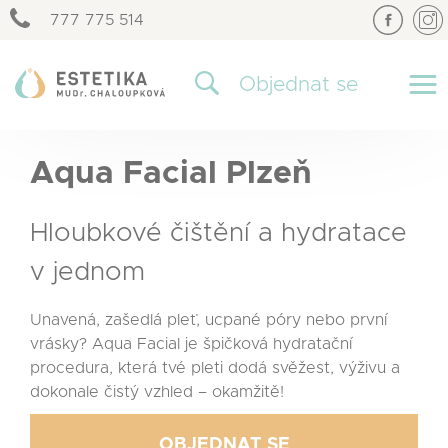
777 775 514
×
Objednat se
Aqua Facial Plzeň
Hloubkové čištění a hydratace
v jednom
Unavená, zašedlá pleť, ucpané póry nebo první
vrásky? Aqua Facial je špičková hydratační
procedura, která tvé pleti dodá svěžest, výživu a
dokonale čistý vzhled – okamžitě!
OBJEDNAT SE