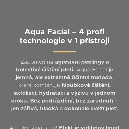
Aqua Facial – 4 profi
technologie v 1 přístroji
Zapomeň na
agresivní peelingy a
bolestivé čištění pleti.
Aqua Facial
je
jemná, ale extrémně účinná metoda
,
která kombinuje
hloubkové čištění,
exfoliaci, hydrataci a výživu v jednom
kroku.
Bez podráždění, bez zarudnutí –
jen zářivá, hladká a dokonale svěží pleť.
A nejlepší na tom?
Efekt je viditelný hned