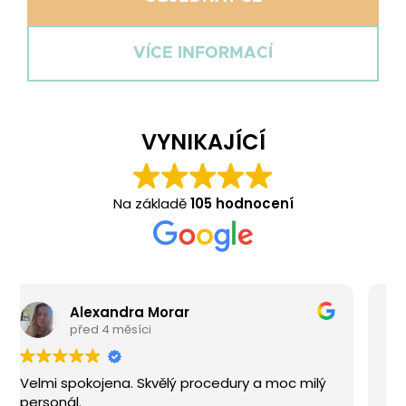
VÍCE INFORMACÍ
VYNIKAJÍCÍ
Na základě
105 hodnocení
Hana Strajtova
před 4 měsíci
Přístup a procedury jsou v naprostém topu.
Určitě doporučuji navštívit.