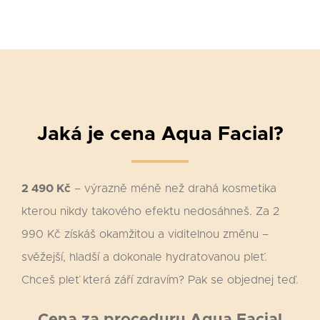
Jaká je cena Aqua Facial?
2 490 Kč
– výrazně méně než drahá kosmetika
kterou nikdy takového efektu nedosáhneš. Za 2
990 Kč získáš okamžitou a viditelnou změnu –
svěžejší, hladší a dokonale hydratovanou pleť.
Chceš pleť která září zdravím? Pak se objednej teď.
Cena za proceduru Aqua Facial