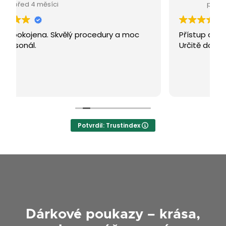
před 4 měsíci
Přístup a procedury jsou v naprostém topu.
Určitě doporučuji navštívit.
Potvrdil: Trustindex
Dárkové poukazy – krása,