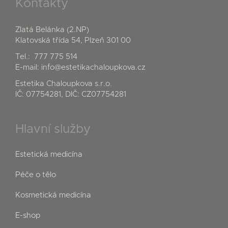
Kontakty
Zlatá Belánka (2.NP)
Klatovská třída 54, Plzeň 301 00
Tel.:
777 775 514
E-mail:
info@estetikachaloupkova.cz
Estetika Chaloupkova s.r.o.
IČ: 07754281, DIČ: CZ07754281
Hlavní služby
Estetická medicína
Péče o tělo
Kosmetická medicína
E-shop