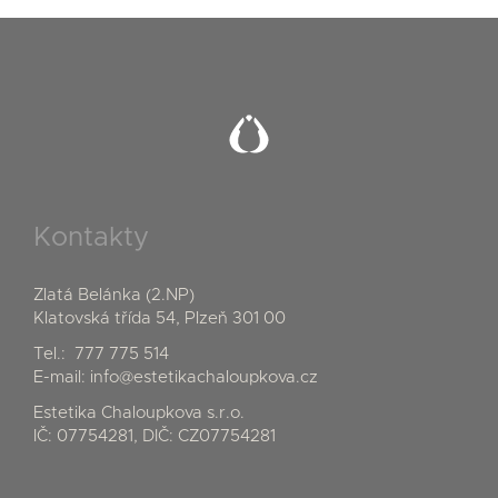
Kontakty
Zlatá Belánka (2.NP)
Klatovská třída 54, Plzeň 301 00
Tel.:
777 775 514
E-mail:
info@estetikachaloupkova.cz
Estetika Chaloupkova s.r.o.
IČ: 07754281, DIČ: CZ07754281