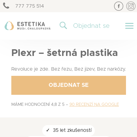
777 775 514
×
Objednat se
Plexr – šetrná plastika
Revoluce je zde. Bez řezu, Bez jizev, Bez narkózy.
OBJEDNAT SE
MÁME HODNOCENÍ 4,8 Z 5 –
90 RECENZÍ NA GOOGLE
35 let zkušeností