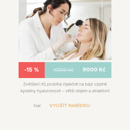
-15 %
9000 Kč
10550 Kč
Zvětšení rtů probíhá injekčně na bázi výplně
kyseliny hyaluronové – větší objem a atraktivní
VYUŽÍT NABÍDKU
tvar.