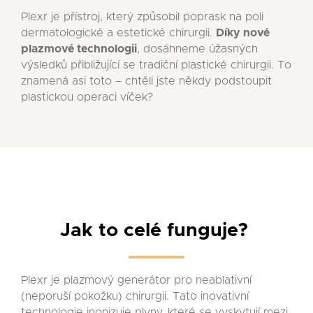
Plexr je přístroj, který způsobil poprask na poli
dermatologické a estetické chirurgii.
Díky nové
plazmové technologii
, dosáhneme úžasných
výsledků přibližující se tradiční plastické chirurgii. To
znamená asi toto – chtěli jste někdy podstoupit
plastickou operaci víček?
Jak to celé funguje?
Plexr je plazmový generátor pro neablativní
(neporuší pokožku) chirurgii. Tato inovativní
technologie inonizuje plyny, které se vyskytují mezi