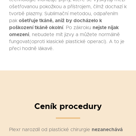
ošetřovanou pokožkou a přístrojem, čímž dochazí k
tvorbě plazmy. Sublimační metodou, odpařením
pak
ošetřuje tkáně, aniž by docházelo k
poškození tkáně okolní
. Po zákroku
nejste nijak
omezeni
, nebudete mít jizvy a můžete normálně
fungovat(oproti klasické plastické operaci). A to je
přeci hodně lákavé.
Ceník procedury
Plexr narozdíl od plastické chirurgie
nezanechává