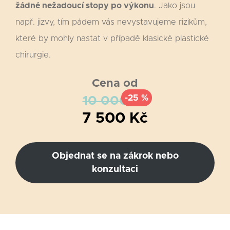
žádné nežadoucí stopy po výkonu
. Jako jsou
např. jizvy, tím pádem vás nevystavujeme rizikům,
které by mohly nastat v případě klasické plastické
chirurgie.
Cena od
-25 %
10 000 Kč
7 500 Kč
Objednat se na zákrok nebo
konzultaci