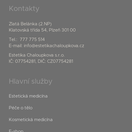
Kontakty
Zlatá Belánka (2.NP)
Klatovská třída 54, Plzeň 301 00
Tel.:
777 775 514
E-mail:
info@estetikachaloupkova.cz
Estetika Chaloupkova s.r.o.
IČ: 07754281, DIČ: CZ07754281
Hlavní služby
Estetická medicína
Péče o tělo
Kosmetická medicína
E-shop