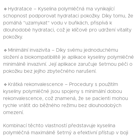
🔹Hydratace – Kyselina polymléčná ma vynikající
schopnost podporovat hydrataci pokožky. Díky tomu, že
pomáhá “uzamykat” vodu v buňkách, přispívá k
dlouhodobé hydrataci, což je klíčové pro udržení vitality
pokožky.
🔹Minimální invazivita – Díky svému jednoduchému
složení a biokompatibilitě je aplikace kyseliny polymléčné
minimálně invazivní. Její aplikace zaručuje šetrnou péči o
pokožku bez jejího zbytečného narušení.
🔹Krátká rekonvalescence – Procedury s použitím
kyseliny polymléčné jsou spojeny s minimální dobou
rekonvalescence, což znamená, že se pacienti mohou
rychle vrátit do běžného režimu bez dlouhodobých
omezení.
Kombinací těchto vlastností představuje kyselina
polymléčná maximálně šetrný a efektivní přístup v boji