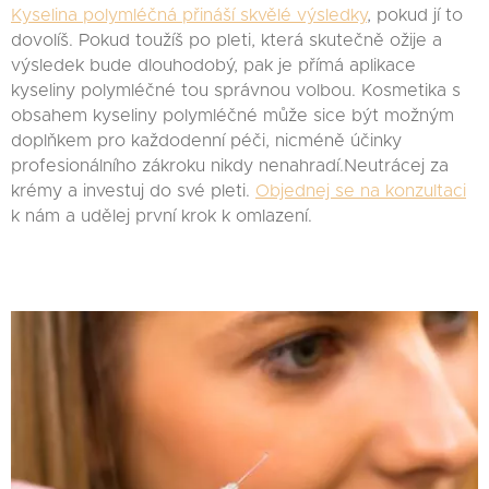
Kyselina polymléčná přináší skvělé výsledky
, pokud jí to
dovolíš. Pokud toužíš po pleti, která skutečně ožije a
výsledek bude dlouhodobý, pak je přímá aplikace
kyseliny polymléčné tou správnou volbou. Kosmetika s
obsahem kyseliny polymléčné může sice být možným
doplňkem pro každodenní péči, nicméně účinky
profesionálního zákroku nikdy nenahradí.Neutrácej za
krémy a investuj do své pleti.
Objednej se na konzultaci
k nám a udělej první krok k omlazení.