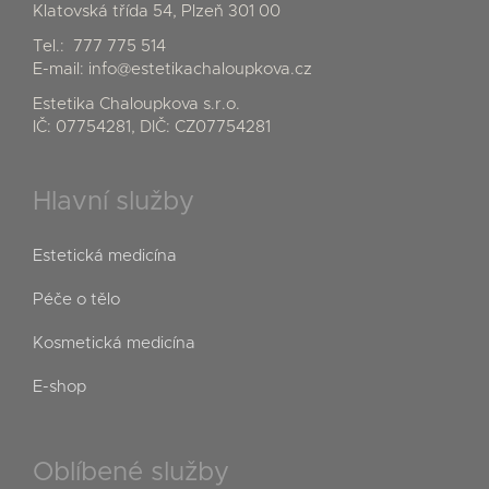
Klatovská třída 54, Plzeň 301 00
Tel.:
777 775 514
E-mail:
info@estetikachaloupkova.cz
Estetika Chaloupkova s.r.o.
IČ: 07754281, DIČ: CZ07754281
Hlavní služby
Estetická medicína
Péče o tělo
Kosmetická medicína
E-shop
Oblíbené služby