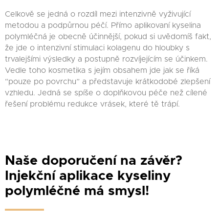
Celkově se jedná o rozdíl mezi intenzivně vyživující
metodou a podpůrnou péčí. Přímo aplikovaní kyselina
polymléčná je obecně účinnější, pokud si uvědomíš fakt,
že jde o intenzivní stimulaci kolagenu do hloubky s
trvalejšími výsledky a postupně rozvíjejícím se účinkem.
Vedle toho kosmetika s jejím obsahem jde jak se říká
“pouze po povrchu” a představuje krátkodobé zlepšení
vzhledu. Jedná se spíše o doplňkovou péče než cílené
řešení problému redukce vrásek, které tě trápí.
Naše doporučení na závěr?
Injekční aplikace kyseliny
polymléčné má smysl!