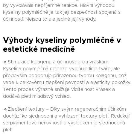
by vyvolávala nepříjemné reakce. Hlavní výhodou
kyseliny polymléčné je tak její bezpečnost spojená s
účinností. Nejsou to ale jediné její výhody.
Výhody kyseliny polymléčné v
estetické medicíně
🔹Stimulace kolagenu a účinnost proti vráskám –
Kyselina polymléčná nejenže vyplňuje linie tváře, ale
především podporuje přirozenou tvorbu kolagenu, což
vede k celkovému zlepšení pevnosti a elasticity pokožky.
Tento proces výrazně snižuje viditelnost vrásek a
dodává pleti mladistvý vzhled.
🔹Zlepšení textury – Díky svým regeneračním účinkům
dochází ke sjednocení a vyhlazení textury pleti. Redukují
se pigmentové nerovnosti a výsledkem je sjednocená
pleť.