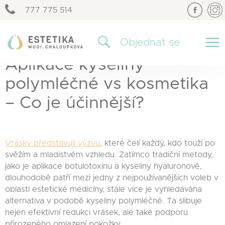
777 775 514
×
Objednat se
Aplikace kyseliny
polymléčné vs kosmetika
– Co je účinnější?
Vrásky představují výzvu
, které čelí každý, kdo touží po
svěžím a mladistvém vzhledu. Zatímco tradiční metody,
jako je aplikace botulotoxinu a kyseliny hyaluronové,
dlouhodobě patří mezi jedny z nejpoužívanějších voleb v
oblasti estetické medicíny, stále více je vyhledávána
alternativa v podobě kyseliny polymléčné. Ta slibuje
nejen efektivní redukci vrásek, ale také podporu
přirozeného omlazení pokožky.