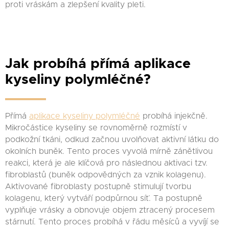
proti vráskám a zlepšení kvality pleti.
Jak probíhá přímá aplikace
kyseliny polymléčné?
Přímá
aplikace kyseliny polymléčné
probíhá injekčně.
Mikročástice kyseliny se rovnoměrně rozmístí v
podkožní tkáni, odkud začnou uvolňovat aktivní látku do
okolních buněk. Tento proces vyvolá mírně zánětlivou
reakci, která je ale klíčová pro následnou aktivaci tzv.
fibroblastů (buněk odpovědných za vznik kolagenu).
Aktivované fibroblasty postupně stimulují tvorbu
kolagenu, který vytváří podpůrnou síť. Ta postupně
vyplňuje vrásky a obnovuje objem ztracený procesem
stárnutí. Tento proces probíhá v řádu měsíců a vyvíjí se