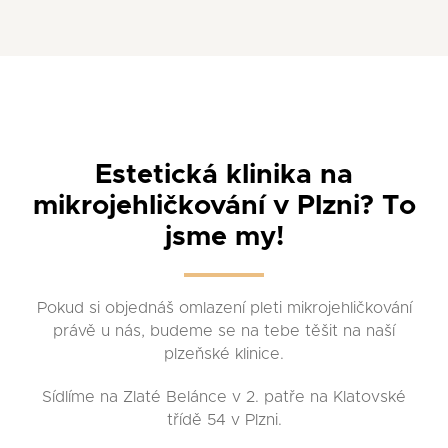
Estetická klinika na
mikrojehličkování v Plzni? To
jsme my!
Pokud si objednáš omlazení pleti mikrojehličkování
právě u nás, budeme se na tebe těšit na naší
plzeňské klinice.
Sídlíme na Zlaté Belánce v 2. patře na Klatovské
třídě 54 v Plzni.