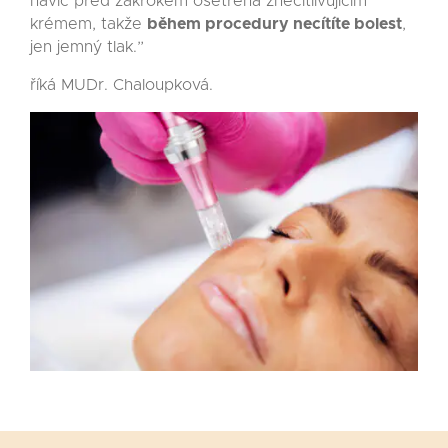
navíc před zákrokem ošetřena znecitlivujícím
krémem, takže
během procedury necítíte bolest
,
jen jemný tlak.”
říká MUDr. Chaloupková.