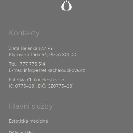
Kontakty
Zlatá Belánka (2.NP)
Klatovská třída 54, Plzeň 301 00
Tel.:
777 775 514
E-mail:
info@estetikachaloupkova.cz
Estetika Chaloupkova s.r.o.
IČ: 07754281, DIČ: CZ07754281
Hlavní služby
Estetická medicína