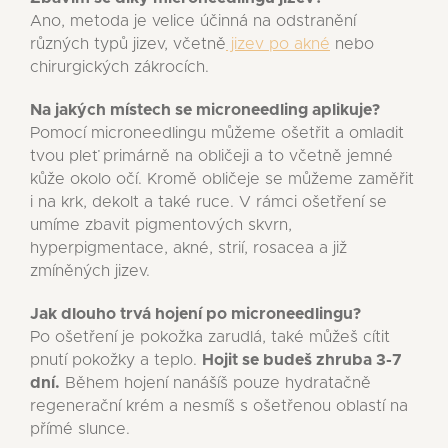
Ano, metoda je velice účinná na odstranění
různých typů jizev, včetně
jizev po akné
nebo
chirurgických zákrocích.
Na jakých místech se microneedling aplikuje?
Pomocí microneedlingu můžeme ošetřit a omladit
tvou pleť primárně na obličeji a to včetně jemné
kůže okolo očí. Kromě obličeje se můžeme zaměřit
i na krk, dekolt a také ruce. V rámci ošetření se
umíme zbavit pigmentových skvrn,
hyperpigmentace, akné, strií, rosacea a již
zmíněných jizev.
Jak dlouho trvá hojení po microneedlingu?
Po ošetření je pokožka zarudlá, také můžeš cítit
pnutí pokožky a teplo.
Hojit se budeš zhruba 3-7
dní.
Během hojení nanášíš pouze hydratačně
regenerační krém a nesmíš s ošetřenou oblastí na
přímé slunce.