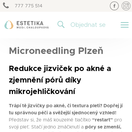
777 775 514
×
Objednat se
Microneedling Plzeň
Redukce jizviček po akné a
zjemnění pórů díky
mikrojehličkování
Trápí tě jizvičky po akné, či textura pleti? Dopřej jí
tu správnou péči a svěžejší sjednocený vzhled!
Představ si, že máš kouzelné tlačítko
“restart”
pro
svoji pleť. Stačí jedno zmáčknutí a
póry se zmenší,