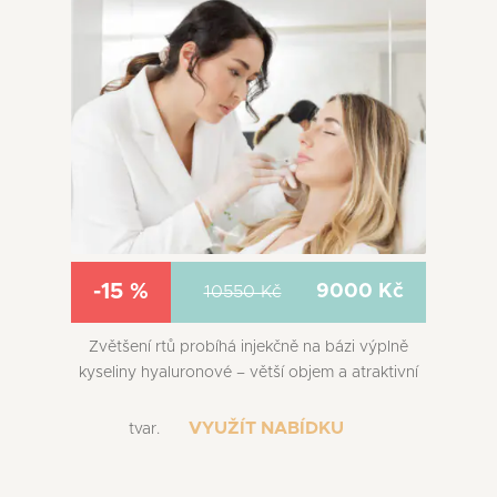
-15 %
9000 Kč
10550 Kč
Zvětšení rtů probíhá injekčně na bázi výplně
kyseliny hyaluronové – větší objem a atraktivní
VYUŽÍT NABÍDKU
tvar.