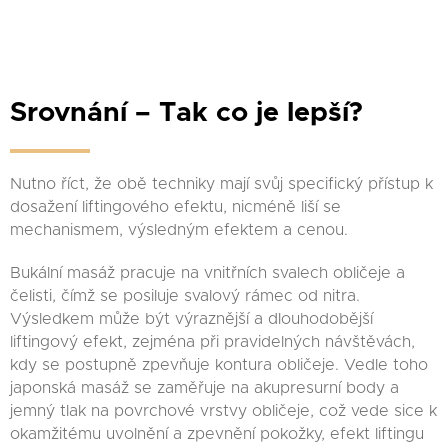
Srovnání – Tak co je lepší?
Nutno říct, že obě techniky mají svůj specifický přístup k
dosažení liftingového efektu, nicméně liší se
mechanismem, výsledným efektem a cenou.
Bukální masáž pracuje na vnitřních svalech obličeje a
čelisti, čímž se posiluje svalový rámec od nitra.
Výsledkem může být výraznější a dlouhodobější
liftingový efekt, zejména při pravidelných návštěvách,
kdy se postupně zpevňuje kontura obličeje. Vedle toho
japonská masáž se zaměřuje na akupresurní body a
jemný tlak na povrchové vrstvy obličeje, což vede sice k
okamžitému uvolnění a zpevnění pokožky, efekt liftingu