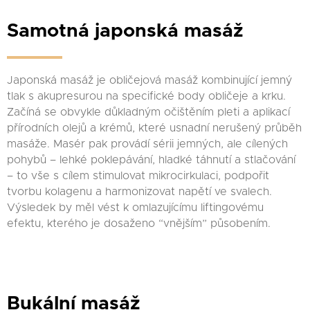
Samotná japonská masáž
Japonská masáž je obličejová masáž kombinující jemný
tlak s akupresurou na specifické body obličeje a krku.
Začíná se obvykle důkladným očištěním pleti a aplikací
přírodních olejů a krémů, které usnadní nerušený průběh
masáže. Masér pak provádí sérii jemných, ale cílených
pohybů – lehké poklepávání, hladké táhnutí a stlačování
– to vše s cílem stimulovat mikrocirkulaci, podpořit
tvorbu kolagenu a harmonizovat napětí ve svalech.
Výsledek by měl vést k omlazujícímu liftingovému
efektu, kterého je dosaženo “vnějším” působením.
Bukální masáž