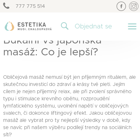
777 775 514
×
Objednat se
Bukální vs japonská
masáž: Co je lepší?
Obličejová masáž nemusí být jen příjemným rituálem, ale
skutečnou investicí do zdraví a krásy tvé pleti. Jejím
cílem je nejen příjemný relax, ale při zvolení správného
typu i stimulace krevního oběhu, rozproudění
lymfatického systému, uvolnění napětí v obličejových
svalech, či dokonce liftingový efekt. Jakou obličejovou
masáž ale vybrat pro ty nejlepší výsledky v době, kdy
se navíc při našem výběru podílejí trendy na sociálních
sítí?