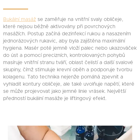
Bukální masáž
se zaměřuje na vnitřní svaly obličeje,
které nejsou běžně aktivovány při povrchových
masážích. Postup začíná dezinfekcí rukou a nasazením
jednorázových rukavic, aby byla zajištěna maximální
hygiena. Masér poté jemně vloží palec nebo ukazováček
do úst a pomocí precizních, kontrolovaných pohybů
masíruje vnitřní stranu tváří, oblast čelistí a další svalové
skupiny, čímž stimuluje krevní oběh a podporuje tvorbu
kolagenu. Tato technika nejenže pomáhá zpevnit a
vyhladit kontury obličeje, ale také uvolňuje napětí, které
se může projevovat jako jemné linie vrásek. Největší
předností bukální masáže je liftingový efekt.