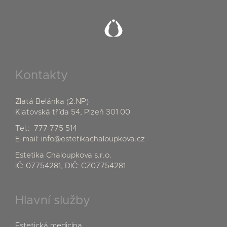
Kontakty
Zlatá Belánka (2.NP)
Klatovská třída 54, Plzeň 301 00
Tel.:
777 775 514
E-mail:
info@estetikachaloupkova.cz
Estetika Chaloupkova s.r.o.
IČ: 07754281, DIČ: CZ07754281
Hlavní služby
Estetická medicína