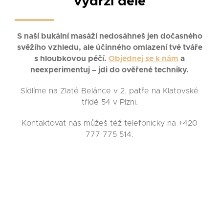
vydrží déle
S naší bukální masáží nedosáhneš jen dočasného
svěžího vzhledu, ale účinného omlazení tvé tváře
s hloubkovou péčí.
Objednej se k nám
a
neexperimentuj – jdi do ověřené techniky.
Sídlíme na Zlaté Belánce v 2. patře na Klatovské
třídě 54 v Plzni.
Kontaktovat nás můžeš též telefonicky na +420
777 775 514.