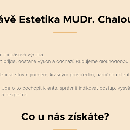
ávě Estetika MUDr. Chal
 není pásová výroba.
nt přijde, dostane výkon a odchází. Budujeme dlouhodobou p
Plzni se silným jménem, krásným prostředím, náročnou klien
 Jde o to pochopit klienta, správně indikovat postup, vysvět
ě a bezpečně.
Co u nás získáte?