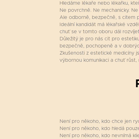
Hledáme lékaře nebo lékařku, kteř
Ne povrchně. Ne mechanicky. Ne po
Ale odborně, bezpečně, s citem pr
Ideální kandidát má lékařské vzděl
chuť se v tomto oboru dál rozvíjet
Důležitý je pro nás cit pro esteti
bezpečně, pochopeně a v dobrýc
Zkušenosti z estetické medicíny j
výbornou komunikaci a chuť růst,
Není pro někoho, kdo chce jen ryc
Není pro někoho, kdo hledá pouze 
Není pro někoho, kdo nevnímá klien