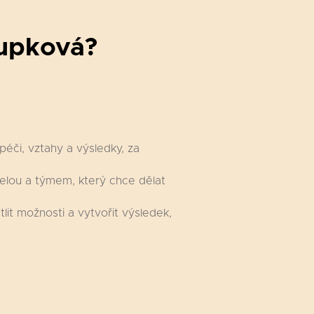
oupková?
éči, vztahy a výsledky, za
telou a týmem, který chce dělat
lit možnosti a vytvořit výsledek,