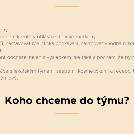
ony.
dcem klienta v oblasti estetické medicíny.
ů, nastavovat realistická očekávání, navrhovat vhodná řeše
.
ent odcházel nejen s výsledkem, ale také s pocitem, že byl
áce s lékařským týmem, sestrami, kosmetičkami a recepcí ta
rémiově.
Koho chceme do týmu?