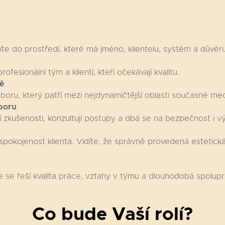
íte do prostředí, které má jméno, klientelu, systém a důvěru
ofesionální tým a klienti, kteří očekávají kvalitu.
ě
boru, který patří mezi nejdynamičtější oblasti současné med
poru
í zkušenosti, konzultují postupy a dbá se na bezpečnost i v
 spokojenost klienta. Vidíte, že správně provedená estetic
e se řeší kvalita práce, vztahy v týmu a dlouhodobá spolup
Co bude Vaší rolí?