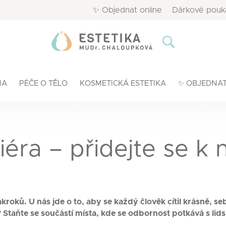
✨ Objednat online
Dárkové pouk
NA
PÉČE O TĚLO
KOSMETICKÁ ESTETIKA
✨ OBJEDNAT
iéra – přidejte se k
kroků. U nás jde o to, aby se každý člověk cítil krásně, 
? Staňte se součástí místa, kde se odbornost potkává s lid