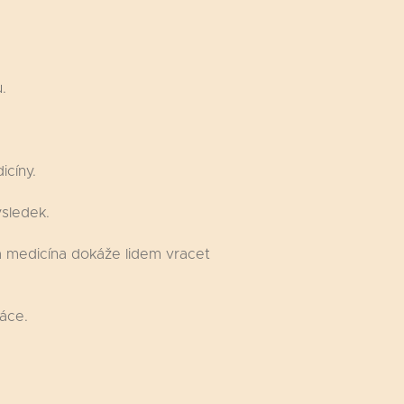
.
icíny.
ýsledek.
ká medicína dokáže lidem vracet
ráce.