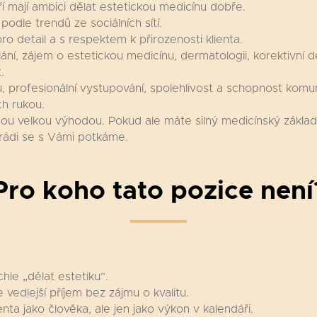
í mají ambici dělat estetickou medicínu dobře.
dle trendů ze sociálních sítí.
o detail a s respektem k přirozenosti klienta.
ání, zájem o estetickou medicínu, dermatologii, korektivní d
.
ku, profesionální vystupování, spolehlivost a schopnost komuni
h rukou.
sou velkou výhodou. Pokud ale máte silný medicínský základ,
 rádi se s Vámi potkáme.
Pro koho tato pozice není
hle „dělat estetiku“.
vedlejší příjem bez zájmu o kvalitu.
ta jako člověka, ale jen jako výkon v kalendáři.