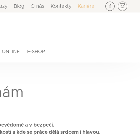
azy
Blog
O nás
Kontakty
Kariéra
×
 ONLINE
E-SHOP
 nám
sebevědomě a v bezpečí.
skostí a kde se práce dělá srdcem i hlavou
.