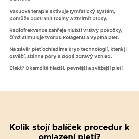
Vakuová terapie aktivuje lymfatický systém,
pomůže odstranit toxiny a zmírnit otoky.
Radiofrekvence zahřeje hlubší vrstvy pokožky,
čímž stimuluje tvorbu kolagenu a vypíná pleť.
Na závěr pleť ochladíme kryo technologií, která ji
osvěží, stáhne póry a dodá zdravý vzhled.
Efekt? Okamžitě hladší, pevnější a svěžejší pleť!
Kolik stojí balíček procedur k
omlazení pleti?