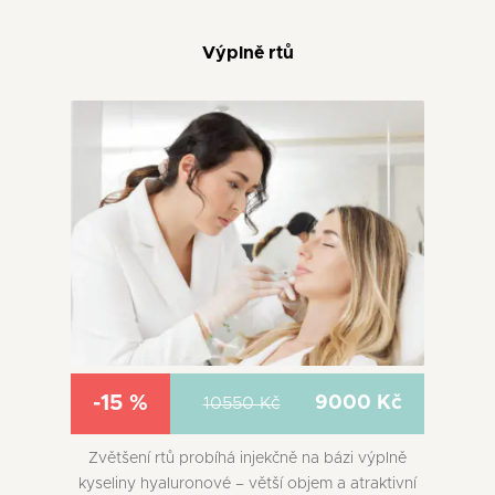
Výplně rtů
-15 %
9000 Kč
10550 Kč
Zvětšení rtů probíhá injekčně na bázi výplně
kyseliny hyaluronové – větší objem a atraktivní