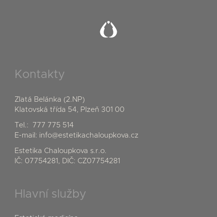
Kontakty
Zlatá Belánka (2.NP)
Klatovská třída 54, Plzeň 301 00
Tel.:
777 775 514
E-mail:
info@estetikachaloupkova.cz
Estetika Chaloupkova s.r.o.
IČ: 07754281, DIČ: CZ07754281
Hlavní služby