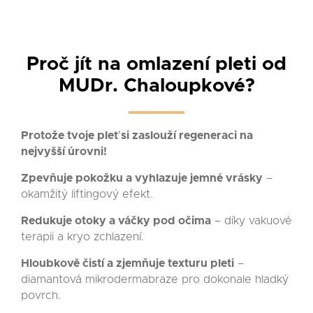
Proč jít na omlazení pleti od
MUDr. Chaloupkové?
Protože tvoje pleť si zaslouží regeneraci na
nejvyšší úrovni!
Zpevňuje pokožku a vyhlazuje jemné vrásky
–
okamžitý liftingový efekt.
Redukuje otoky a váčky pod očima
– díky vakuové
terapii a kryo zchlazení.
Hloubkově čistí a zjemňuje texturu pleti
–
diamantová mikrodermabraze pro dokonale hladký
povrch.