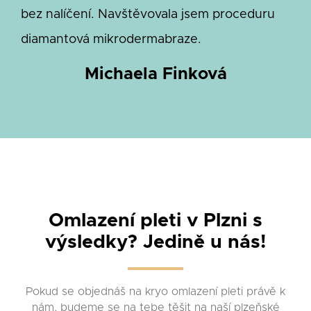
bez nalíčení. Navštěvovala jsem proceduru
diamantová mikrodermabraze.
Michaela Finková
Omlazení pleti v Plzni s
výsledky? Jedině u nás!
Pokud se objednáš na kryo omlazení pleti právě k
nám, budeme se na tebe těšit na naší plzeňské