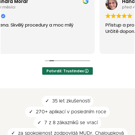
Hana Strajtova
před 4 měsíci
Přístup a procedury jsou v naprostém topu.
Určitě doporučuji navštívit.
Potvrdil: Trustindex
35 let zkušeností
270+ aplikací v posledním roce
7 z 8 zákazníků se vrací
za spokojenost zodpovídá MUDr. Chaloupková