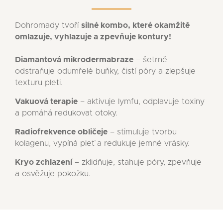
Dohromady tvoří
silné kombo, které okamžitě
omlazuje, vyhlazuje a zpevňuje kontury!
Diamantová mikrodermabraze
– šetrně
odstraňuje odumřelé buňky, čistí póry a zlepšuje
texturu pleti.
Vakuová terapie
– aktivuje lymfu, odplavuje toxiny
a pomáhá redukovat otoky.
Radiofrekvence obličeje
– stimuluje tvorbu
kolagenu, vypíná pleť a redukuje jemné vrásky.
Kryo zchlazení
– zklidňuje, stahuje póry, zpevňuje
a osvěžuje pokožku.