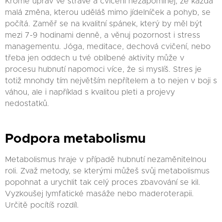
Kromě úprav ve stravě a cvičení nezapomínej, že každá
malá změna, kterou uděláš mimo jídelníček a pohyb, se
počítá. Zaměř se na kvalitní spánek, který by měl být
mezi 7-9 hodinami denně, a věnuj pozornost i stress
managementu. Jóga, meditace, dechová cvičení, nebo
třeba jen oddech u tvé oblíbené aktivity může v
procesu hubnutí napomoci více, že si myslíš. Stres je
totiž mnohdy tím největším nepřítelem a to nejen v boji s
váhou, ale i například s kvalitou pleti a projevy
nedostatků.
Podpora metabolismu
Metabolismus hraje v případě hubnutí nezaměnitelnou
roli. Zvaž metody, se kterými můžeš svůj metabolismus
popohnat a urychlit tak celý proces zbavování se kil.
Vyzkoušej lymfatické masáže nebo maderoterapii.
Určitě pocítíš rozdíl.