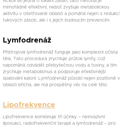
Ačkoli se jedná o lokální zásah, tato metoda je
mimořádně efektivní, neboť zvyšuje metabolickou
aktivitu v ošetřované oblasti a pomáhá nejen s redukcí
tukových zásob, ale i s jejich budoucím prevencím.
Lymfodrenáž
Přístrojová lymfodrenáž funguje jako komplexní očista
těla. Tato procedura zrychluje průtok lymfy, což
napomáhá odvádět přebytečnou vodu a toxiny, a tím
zrychluje metabolismus a podporuje efektivnější
spalování kalorií. Lymfodrenáž působí nejen pozitivně v
oblasti břicha, ale má prospěšný vliv na celé tělo.
Lipofrekvence
Lipofrekvence kombinuje tři účinky – neinvazivní
liposukci, radiofrekvenční terapii a lymfodrenáž – pro