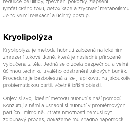
redukce celulitidy, zpevnění pokožky, zlepšení
lymfatického toku, detoxikace a zrychlení metabolismu.
Je to velmi relaxační a účinný postup.
Kryolipolýza
Kryolipolýza je metoda hubnutí založená na lokálním
zmrazení tukové tkáně, která je následně přirozeně
vyloučena z těla. Jedná se o zcela bezpečnou a velmi
účinnou techniku trvalého odstranění tukových buněk.
Procedura je bezbolestná a lze ji aplikovat na jakoukoliv
problematickou partii, včetně břišní oblasti.
Objev si svoji ideální metodu hubnutí s naší pomocí.
Konzultuj s námi a usnadni si hubnutí v problémových
partiích i mimo ně. Ztráta hmotnosti nemusí být
zdlouhavý proces, dokážeme mu snadno napomoci!