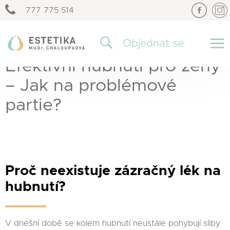
777 775 514
×
Objednat se
Efektivní hubnutí pro ženy
– Jak na problémové
partie?
Proč neexistuje zázračný lék na
hubnutí?
V dnešní době se kolem hubnutí neustále pohybují sliby