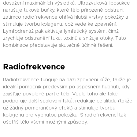
dosažení maximálních výsledků. Ultrazvuková liposukce
narušuje tukové buňky, které tělo přirozeně odstraní,
zatímco radiofrekvence ohřívá hlubší vrstvy pokožky a
stimuluje tvorbu kolagenu, což vede ke zpevnění.
Lymfodrenáž pak aktivuje lymfatický systém, čímž
zrychluje odstranění tuku, toxinů a snižuje otoky. Tato
kombinace představuje skutečně účinné řešení.
Radiofrekvence
Radiofrekvence funguje na bázi zpevnění kůže, takže je
ideální pomocník především po úspěšném hubnutí, kdy
zajišťuje povolené partie těla. Vedle toho ale také
podporuje další spalování tuků, redukuje celulitidu (takže
už žádný pomerančový efekt) a stimuluje tvorbu
kolagenu pro vypnutou pokožku. S radiofrekvencí tak
ošetříš tělo všemi možnými způsoby.