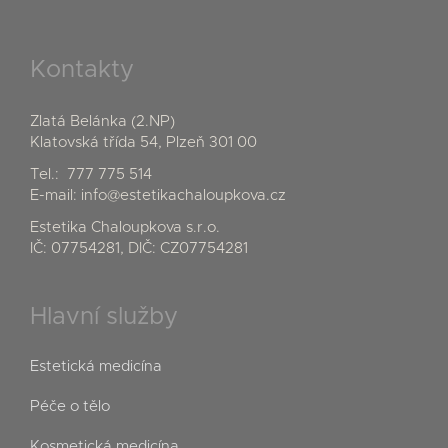
Kontakty
Zlatá Belánka (2.NP)
Klatovská třída 54, Plzeň 301 00
Tel.:
777 775 514
E-mail:
info@estetikachaloupkova.cz
Estetika Chaloupkova s.r.o.
IČ: 07754281, DIČ: CZ07754281
Hlavní služby
Estetická medicína
Péče o tělo
Kosmetická medicína