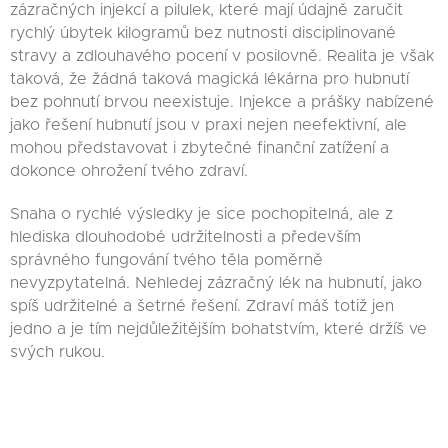
zázračných injekcí a pilulek, které mají údajně zaručit
rychlý úbytek kilogramů bez nutnosti disciplinované
stravy a zdlouhavého pocení v posilovně. Realita je však
taková, že žádná taková magická lékárna pro hubnutí
bez pohnutí brvou neexistuje. Injekce a prášky nabízené
jako řešení hubnutí jsou v praxi nejen neefektivní, ale
mohou představovat i zbytečné finanční zatížení a
dokonce ohrožení tvého zdraví.
Snaha o rychlé výsledky je sice pochopitelná, ale z
hlediska dlouhodobé udržitelnosti a především
správného fungování tvého těla poměrně
nevyzpytatelná. Nehledej zázračný lék na hubnutí, jako
spíš udržitelné a šetrné řešení. Zdraví máš totiž jen
jedno a je tím nejdůležitějším bohatstvím, které držíš ve
svých rukou.