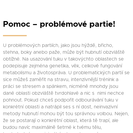
Pomoc – problémové partie!
U problémových partiích, jako jsou hýždě, břicho,
stehna, boky anebo paže, může být hubnutí obzvláště
obtížné. Na usazování tuku v takovýchto oblastech se
podepisuje zejména genetika, věk, celkové fungování
metabolismu a životospráva. U problematických partií se
sice můžeš zaměřit na stravu, intenzivnější trénink a
práci se stresem a spánkem, nicméně mnohdy jsou
dané oblasti obzvláště tvrdohlavé a nic s nimi nechce
pohnout. Pokud chceš podpořit odbourávání tuku v
konkrétní oblasti a natrápil ses s ní dost, neinvazivní
metody hubnutí mohou být tou správnou volbou. Nejen,
že se postarají o konkrétní oblast, která tě trapí, ale
budou navíc maximálně šetrné k tvému tělu,