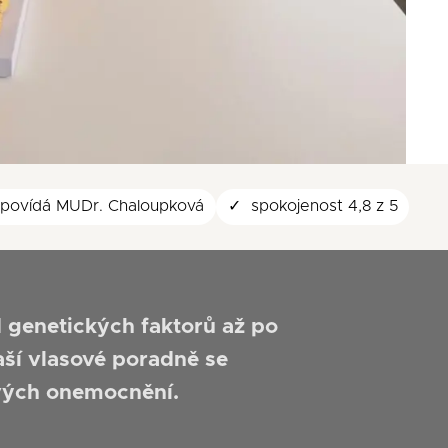
dpovídá MUDr. Chaloupková
spokojenost 4,8 z 5
d genetických faktorů až po
ší vlasové poradně se
vých onemocnění.