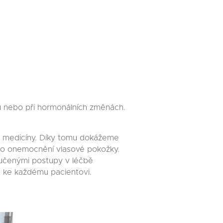
u nebo při hormonálních změnách.
ké medicíny. Díky tomu dokážeme
ého onemocnění vlasové pokožky.
oručenými postupy v léčbě
 ke každému pacientovi.