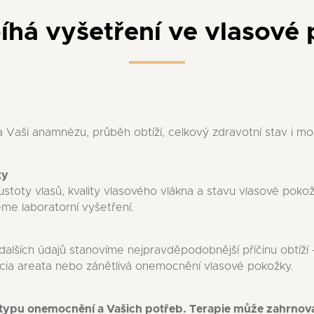
íhá vyšetření ve vlasové
a Vaši anamnézu, průběh obtíží, celkový zdravotní stav i m
ky
ustoty vlasů, kvality vlasového vlákna a stavu vlasové pok
me laboratorní vyšetření.
 dalších údajů stanovíme nejpravděpodobnější příčinu obtíží
pecia areata nebo zánětlivá onemocnění vlasové pokožky.
typu onemocnění a Vašich potřeb. Terapie může zahrnova