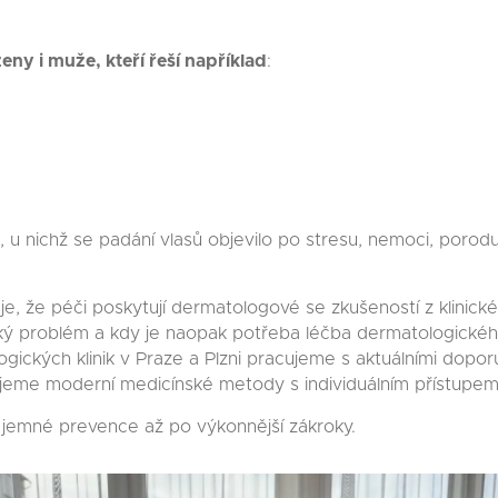
ny i muže, kteří řeší například
:
 nichž se padání vlasů objevilo po stresu, nemoci, porod
e, že péči poskytují dermatologové se zkušeností z klinic
ický problém a kdy je naopak potřeba léčba dermatologick
gických klinik v Praze a Plzni pracujeme s aktuálními dop
eme moderní medicínské metody s individuálním přístupem
jemné prevence až po výkonnější zákroky.