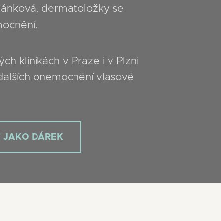
ánková, dermatoložky se
mocnění.
 klinikách v Praze i v Plzni
a dalších onemocnění vlasové
T JAKO DÁREK