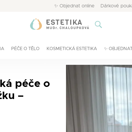
✨ Objednat online
Dárkové pouk
NA
PÉČE O TĚLO
KOSMETICKÁ ESTETIKA
✨ OBJEDNAT
ká péče o
žku
–