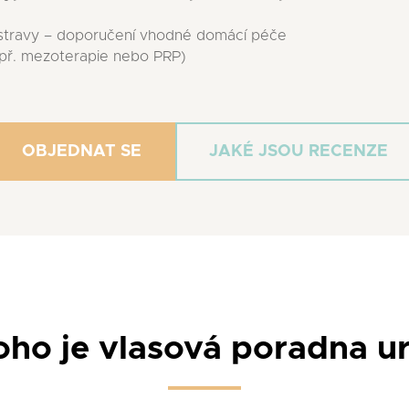
stravy – doporučení vhodné domácí péče
př. mezoterapie nebo PRP)
OBJEDNAT SE
JAKÉ JSOU RECENZE
oho je vlasová poradna u