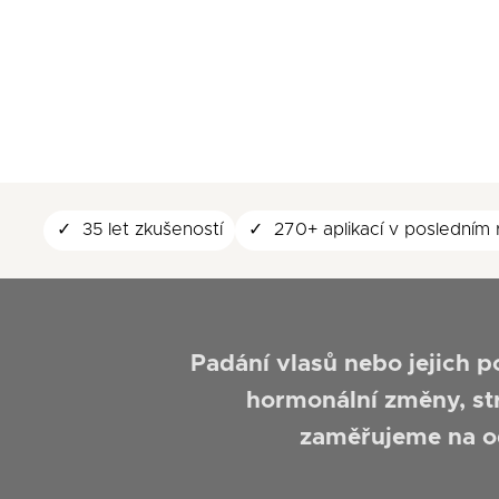
35 let zkušeností
270+ aplikací v posledním
Padání vlasů nebo jejich p
hormonální změny, st
zaměřujeme na o