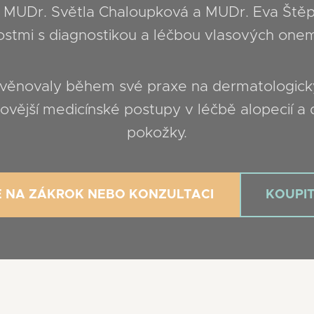
 MUDr. Světla Chaloupková a MUDr. Eva Štěp
stmi s diagnostikou a léčbou vlasových one
ěnovaly během své praxe na dermatologických
jnovější medicínské postupy v léčbě alopecií 
pokožky.
E NA ZÁKROK NEBO KONZULTACI
KOUPI