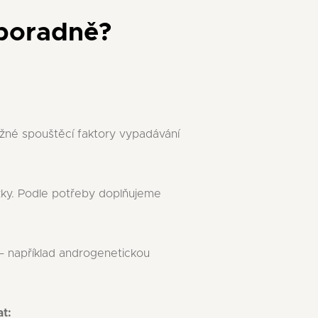
 poradně
?
ožné spouštěcí faktory vypadávání
ožky. Podle potřeby doplňujeme
 – například androgenetickou
t: