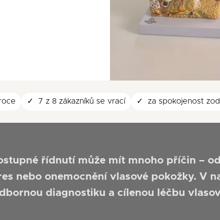
 roce
7 z 8 zákazníků se vrací
za spokojenost zo
ostupné řídnutí může mít mnoho příčin – o
res nebo onemocnění vlasové pokožky. V na
dbornou diagnostiku a cílenou léčbu vlaso