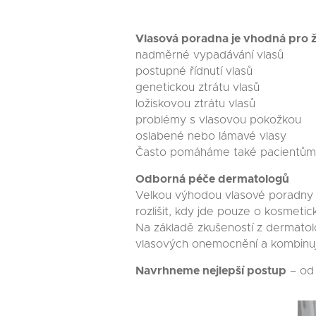
Vlasová poradna je vhodná pro že
nadměrné vypadávání vlasů
postupné řídnutí vlasů
genetickou ztrátu vlasů
ložiskovou ztrátu vlasů
problémy s vlasovou pokožkou
oslabené nebo lámavé vlasy
Často pomáháme také pacientům, u
Odborná péče dermatologů
Velkou výhodou vlasové poradny j
rozlišit, kdy jde pouze o kosmet
Na základě zkušeností z dermatolo
vlasových onemocnění a kombinuj
Navrhneme nejlepší postup
– od 