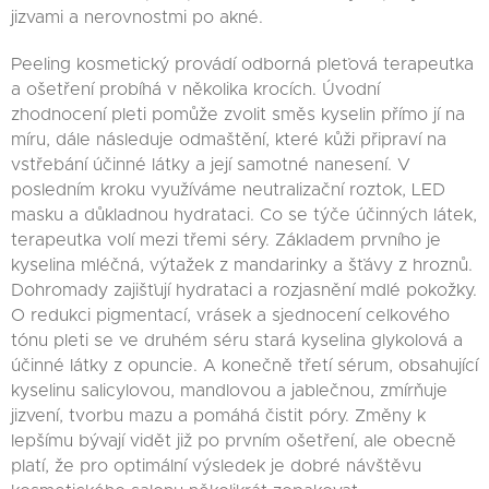
jizvami a nerovnostmi po akné.
Peeling kosmetický provádí odborná pleťová terapeutka
a ošetření probíhá v několika krocích. Úvodní
zhodnocení pleti pomůže zvolit směs kyselin přímo jí na
míru, dále následuje odmaštění, které kůži připraví na
vstřebání účinné látky a její samotné nanesení. V
posledním kroku využíváme neutralizační roztok, LED
masku a důkladnou hydrataci. Co se týče účinných látek,
terapeutka volí mezi třemi séry. Základem prvního je
kyselina mléčná, výtažek z mandarinky a šťávy z hroznů.
Dohromady zajišťují hydrataci a rozjasnění mdlé pokožky.
O redukci pigmentací, vrásek a sjednocení celkového
tónu pleti se ve druhém séru stará kyselina glykolová a
účinné látky z opuncie. A konečně třetí sérum, obsahující
kyselinu salicylovou, mandlovou a jablečnou, zmírňuje
jizvení, tvorbu mazu a pomáhá čistit póry. Změny k
lepšímu bývají vidět již po prvním ošetření, ale obecně
platí, že pro optimální výsledek je dobré návštěvu