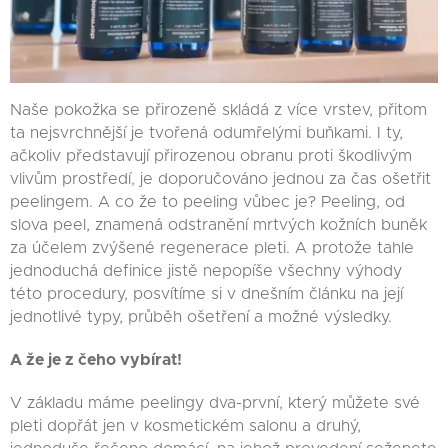
Naše pokožka se přirozeně skládá z více vrstev, přitom
ta nejsvrchnější je tvořená odumřelými buňkami. I ty,
ačkoliv představují přirozenou obranu proti škodlivým
vlivům prostředí, je doporučováno jednou za čas ošetřit
peelingem. A co že to peeling vůbec je? Peeling, od
slova peel, znamená odstranění mrtvých kožních buněk
za účelem zvýšené regenerace pleti. A protože tahle
jednoduchá definice jistě nepopíše všechny výhody
této procedury, posvítíme si v dnešním článku na její
jednotlivé typy, průběh ošetření a možné výsledky.
A že je z čeho vybírat!
V základu máme peelingy dva-první, který můžete své
pleti dopřát jen v kosmetickém salonu a druhý,