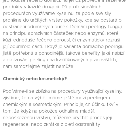
jednoduše řečeno domácí, na jehož provedení seženete
produkty v každé drogerii. Při profesionálních
procedurách využíváme kyselinu, ta podle své síly
pronikne do určitých vrstev pokožky, kde se postará o
odstranění odumřelých buněk. Domácí peelingy fungují
na principu abrazivních částeček nebo enzymů, které
kůži jednoduše řečeno obrousí, či enzymaticky rozruší
její odumřelé části. I když je varianta domácího peelingu
jistě potřebná a pohodlnější, takové benefity, jaké nabízí
absolvování peelingu na kvalifikovaných pracovištích,
nám samozřejmě zajistit nemůže.
Chemický nebo kosmetický?
Podíváme-li se zblízka na procedury využívající kyseliny,
zjistíme, že na výběr máme ještě mezi peelingem
chemickým a kosmetickým. Princip jejich účinku tkví v
tom, že když na pokožce odhalíme mladší,
nepoškozenou vrstvu, můžeme urychlit proces její
regenerace, nebo zkrátka z pleti odstranit ty