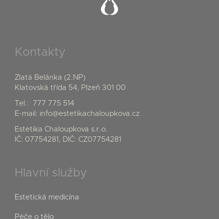
Kontakty
Zlatá Belánka (2.NP)
Klatovská třída 54, Plzeň 301 00
Tel.:
777 775 514
E-mail:
info@estetikachaloupkova.cz
Estetika Chaloupkova s.r.o.
IČ: 07754281, DIČ: CZ07754281
Hlavní služby
Estetická medicína
Péče o tělo