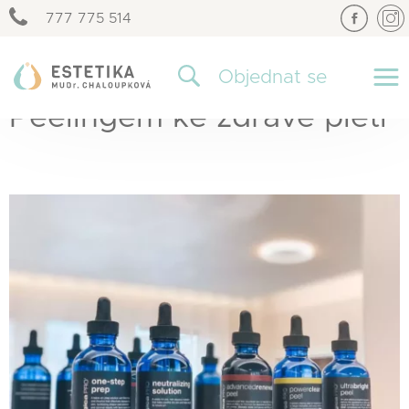
777 775 514
×
Objednat se
Peelingem ke zdravé pleti