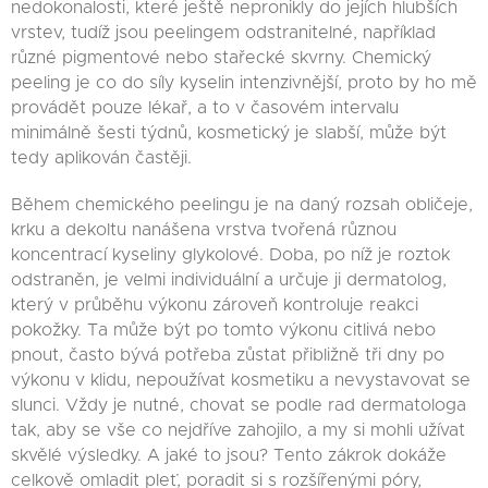
nedokonalosti, které ještě nepronikly do jejích hlubších
vrstev, tudíž jsou peelingem odstranitelné, například
různé pigmentové nebo stařecké skvrny. Chemický
peeling je co do síly kyselin intenzivnější, proto by ho mě
provádět pouze lékař, a to v časovém intervalu
minimálně šesti týdnů, kosmetický je slabší, může být
tedy aplikován častěji.
Během chemického peelingu je na daný rozsah obličeje,
krku a dekoltu nanášena vrstva tvořená různou
koncentrací kyseliny glykolové. Doba, po níž je roztok
odstraněn, je velmi individuální a určuje ji dermatolog,
který v průběhu výkonu zároveň kontroluje reakci
pokožky. Ta může být po tomto výkonu citlivá nebo
pnout, často bývá potřeba zůstat přibližně tři dny po
výkonu v klidu, nepoužívat kosmetiku a nevystavovat se
slunci. Vždy je nutné, chovat se podle rad dermatologa
tak, aby se vše co nejdříve zahojilo, a my si mohli užívat
skvělé výsledky. A jaké to jsou? Tento zákrok dokáže
celkově omladit pleť, poradit si s rozšířenými póry,