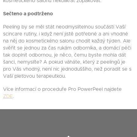
kosmetického salonu několikrát zopakovat.
Sečteno a podtrženo
Peeling by se měl stát neodmyslitelnou součástí Vaší
scincare rutiny, i když není jistě potřebné a ani vhodné
na něj do kosmetického salonu chodit každý týden. Ale
svěřit se jednou za čas rukám odborníka, a domácí péči
tak doplnit odbornou, je něco, čemu byste mohla dát
šanci, nemyslíte? A pokud váháte, který z peelingů je
pro Vás vhodný, není nic jednoduššího, než poradit se s
Vaší pleťovou terapeutkou.
Více informací o proceduře Pro PowerPeel najdete
ZDE
.