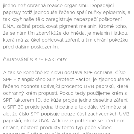
jiného než obranná reakce organismu. Dopadající
paprsky totiž jednoduše řečeno spálí buňky epidermis, a
tak když naše tělo zaregistruje nebezpečí poškození
DNA, začíná produkovat pigment melanin. Kromě toho,
že se nám tím zbarví kůže do hněda, je melanin i látkou,
která má za úkol pohlcovat záření, a tím chrání pokožku
před dalším poškozením.
ČAROVÁNÍ S SPF FAKTORY
A tak se konečně ke slovu dostává SPF ochrana. Číslo
SPF – z anglického Sun Protect Factor, je zjednodušeně
řečeno hodnota udávající procento UVB paprsků, které
ochranný krém propustí. Pokud tedy použijeme krém s
SPF faktorem 10, do kůže projde jedna desetina záření,
u SPF 30 projde jedna třicetina a tak dále. Všimněte si
ale, že číslo SPF popisuje pouze část zachycených UVB
paprsků, nikoliv UVA. Ačkoliv je potřebné se před nimi
chránit, některé produkty tento typ péče vůbec