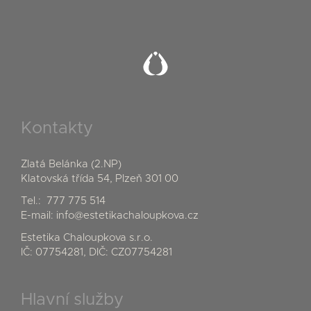
Kontakty
Zlatá Belánka (2.NP)
Klatovská třída 54, Plzeň 301 00
Tel.:
777 775 514
E-mail:
info@estetikachaloupkova.cz
Estetika Chaloupkova s.r.o.
IČ: 07754281, DIČ: CZ07754281
Hlavní služby