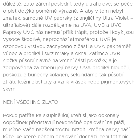
důležité, zato záření poslední, tedy ultrafialové, se péče
o pleť dotýká poměrně výrazně. A aby v tom nebyl
zmatek, samotné UV paprsky (z angličtiny Ultra Violet –
ultrafialové) dále rozdělujeme na UVA, UVB a UVC.
Paprsky UVC nás nemusí příliš trápit, protože i když jsou
vysoce škodlivé, neprochází atmosférou. UVB je
ozonovou vrstvou zachyceno z části a UVA pak téměř
vůbec a proniká i skrz mraky a okna. Zatímco UVB
složka působí hlavně na vrchní části pokožky, a je
zodpovědná za změnu její barvy, UVA proniká hlouběji,
poškozuje buněčný kolagen, sekundárně tak působí
ztrátu kožní elasticity a vznik vrásek nebo pigmentových
skvrn.
NENÍ VŠECHNO ZLATO
Pokud patříte ke skupině lidí, kteří si jako dokonalý
odpočinek představují nekonečné opalování na pláži,
musíme Vaše nadšení trochu brzdit. Změna barvy naší
kůže, ke které během opalování dochází, není totiž nic