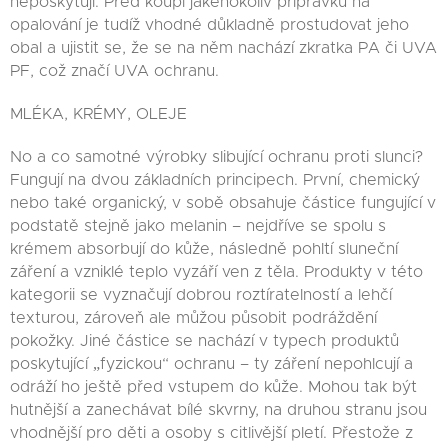
neposkytují. Před koupí jakéhokoliv přípravku na
opalování je tudíž vhodné důkladně prostudovat jeho
obal a ujistit se, že se na něm nachází zkratka PA či UVA
PF, což značí UVA ochranu.
MLÉKA, KRÉMY, OLEJE
No a co samotné výrobky slibující ochranu proti slunci?
Fungují na dvou základních principech. První, chemický
nebo také organický, v sobě obsahuje částice fungující v
podstatě stejně jako melanin – nejdříve se spolu s
krémem absorbují do kůže, následně pohltí sluneční
záření a vzniklé teplo vyzáří ven z těla. Produkty v této
kategorii se vyznačují dobrou roztíratelností a lehčí
texturou, zároveň ale můžou působit podráždění
pokožky. Jiné částice se nachází v typech produktů
poskytující „fyzickou“ ochranu – ty záření nepohlcují a
odráží ho ještě před vstupem do kůže. Mohou tak být
hutnější a zanechávat bílé skvrny, na druhou stranu jsou
vhodnější pro děti a osoby s citlivější pletí. Přestože z