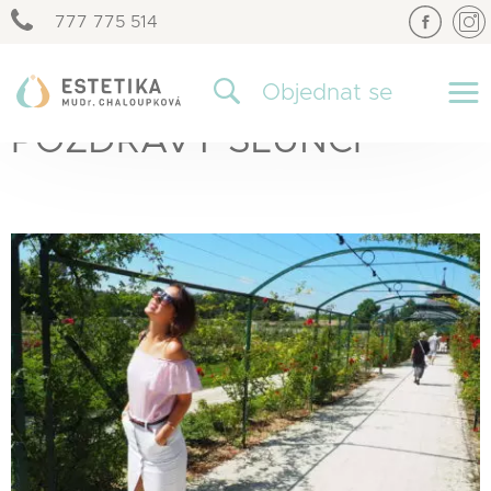
777 775 514
×
Objednat se
POZDRAVY SLUNCI