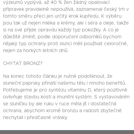
výzkumů vyplývá, až 40 % žen žádný opalovací
přípravek pravidelně nepoužívá, zaznamenal český trh v
tomto směru přeci jen určitý krok kupředu. K výběru
jsou tak už nejen mléka a krémy, ale i séra a oleje, takže
si na své přijde opravdu každý typ pokožky. A co je
důležité zmínit, podle doporučení odborníků bychom
nějaký typ ochrany proti slunci měli používat celoročně,
nejen za horkých letních dnů.
CHYTAT BRONZ?
Na konec tohoto článku je nutné podotknout, že
sluneční paprsky přináší našemu tělu i mnoho benefitů.
Potřebujeme je pro syntézu vitamínu D, který pozitivně
ovlivňuje stavbu kostí a imunitní systém. S vystavováním
se sluníčku by ale ruku v ruce měla jít i dostatečná
ochrana, abychom kromě bronzu a radosti zbytečně
nechytali i předčasné vrásky.