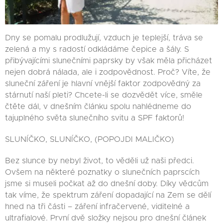
Dny se pomalu prodlužují, vzduch je teplejší, tráva se
zelená a my s radostí odkládáme čepice a šály. S
přibývajícími slunečními paprsky by však měla přicházet
nejen dobrá nálada, ale i zodpovědnost. Proč? Víte, že
sluneční záření je hlavní vnější faktor zodpovědný za
stárnutí naší pleti? Chcete-li se dozvědět více, směle
čtěte dál, v dnešním článku spolu nahlédneme do
tajuplného světa slunečního svitu a SPF faktorů!
SLUNÍČKO, SLUNÍČKO, (POPOJDI MALIČKO)
Bez slunce by nebyl život, to věděli už naši předci.
Ovšem na některé poznatky o slunečních paprscích
jsme si museli počkat až do dnešní doby. Díky vědcům
tak víme, že spektrum záření dopadající na Zem se dělí
hned na tři části – záření infračervené, viditelné a
ultrafialové. První dvě složky nejsou pro dnešní článek