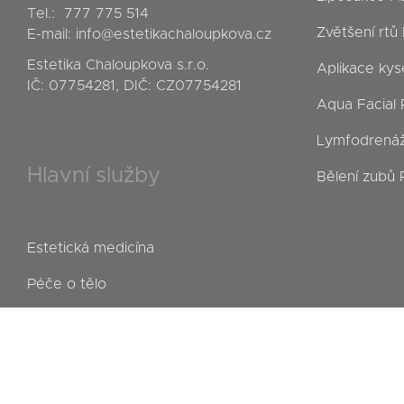
Tel.:
777 775 514
Zvětšení rtů
E-mail:
info@estetikachaloupkova.cz
Estetika Chaloupkova s.r.o.
Aplikace kys
IČ: 07754281, DIČ: CZ07754281
Aqua Facial 
Lymfodrenáž
Hlavní služby
Bělení zubů 
Estetická medicína
Péče o tělo
Kosmetická medicína
E-shop