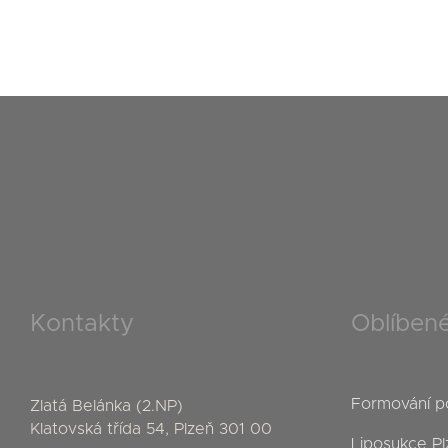
Kontakty
Oblíbené
Formování p
Zlatá Belánka (2.NP)
Klatovská třída 54, Plzeň 301 00
Liposukce Pl