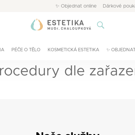
✨ Objednat online
Dárkové pouk
NA
PÉČE O TĚLO
KOSMETICKÁ ESTETIKA
✨ OBJEDNAT
rocedury dle zařaze