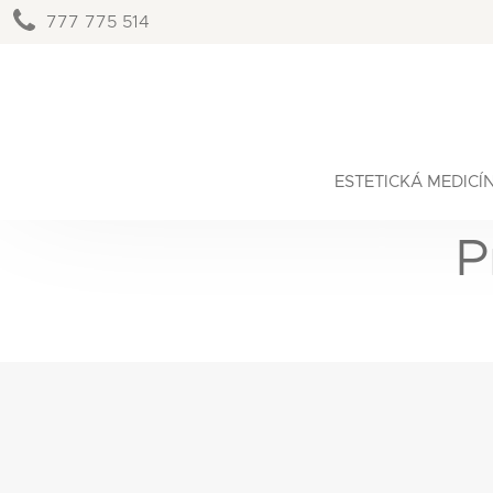
777 775 514
ESTETICKÁ MEDICÍ
P