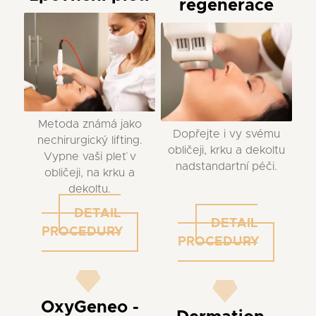
regenerace
Metoda známá jako
Dopřejte i vy svému
nechirurgický lifting.
obličeji, krku a dekoltu
Vypne vaši pleť v
nadstandartní péči.
obličeji, na krku a
dekoltu.
DETAIL
DETAIL
PROCEDURY
PROCEDURY
OxyGeneo -