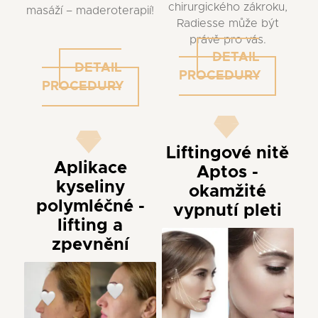
chirurgického zákroku,
masáží – maderoterapií!
Radiesse může být
právě pro vás.
DETAIL
DETAIL
PROCEDURY
PROCEDURY
Liftingové nitě
Aplikace
Aptos -
kyseliny
okamžité
polymléčné -
vypnutí pleti
lifting a
zpevnění