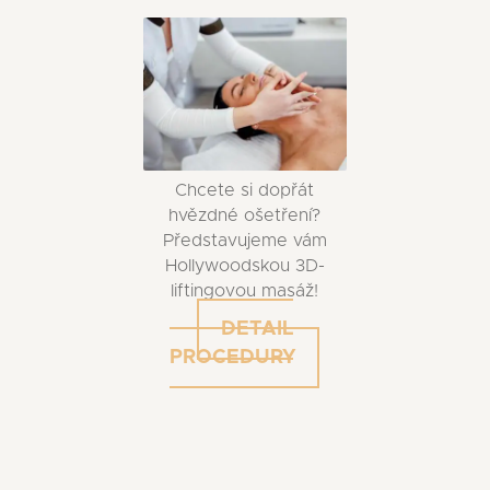
Chcete si dopřát
hvězdné ošetření?
Představujeme vám
Hollywoodskou 3D-
liftingovou masáž!
DETAIL
PROCEDURY