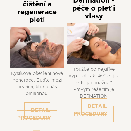
Dermation -
čištění a
péče o pleť i
regenerace
vlasy
pleti
Toužíte co nejdříve
Kyslíkové ošetření nové
vypadat tak skvěle, jak
generace. Buďte mezi
je to jen možné?
prvními, kteří unás
Pravým řešením je
omládnou!
DERMATION
DETAIL
DETAIL
PROCEDURY
PROCEDURY