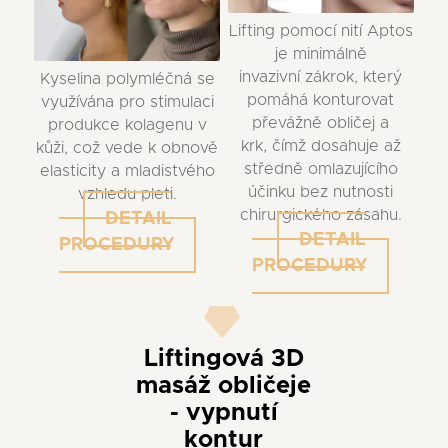
Lifting pomocí nití Aptos
je minimálně
invazivní zákrok, který
Kyselina polymléčná se
pomáhá konturovat
využívána pro stimulaci
převážně obličej a
produkce kolagenu v
krk, čímž dosahuje až
kůži, což vede k obnově
středně omlazujícího
elasticity a mladistvého
účinku bez nutnosti
vzhledu pleti.
chirurgického zásahu.
DETAIL
DETAIL
PROCEDURY
PROCEDURY
Liftingová 3D
masáž obličeje
- vypnutí
kontur