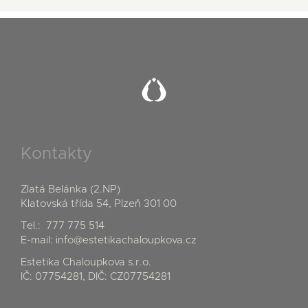
Kontakty
Zlatá Belánka (2.NP)
Klatovská třída 54, Plzeň 301 00
Tel.:
777 775 514
E-mail:
info@estetikachaloupkova.cz
Estetika Chaloupkova s.r.o.
IČ: 07754281, DIČ: CZ07754281