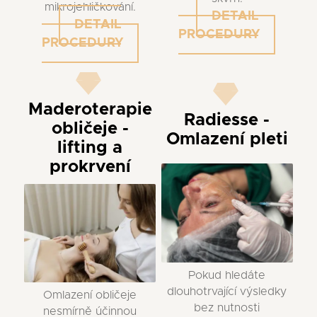
mikrojehličkování.
DETAIL
DETAIL
PROCEDURY
PROCEDURY
Maderoterapie
Radiesse -
obličeje -
Omlazení pleti
lifting a
prokrvení
Pokud hledáte
dlouhotrvající výsledky
Omlazení obličeje
bez nutnosti
nesmírně účinnou