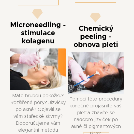
Microneedling -
Chemický
stimulace
peeling -
kolagenu
obnova pleti
Máte hrubou pokožku?
Pomocí této procedury
Rozšířené póry? Jizvičky
konečně projasníte vaši
po akné? Objevili se
pleť a zbavíte se
vám stařecké skvrny?
nadobro jizviček po
Doporučujeme vám
akné či pigmentových
elegantní metodu
skvrn.