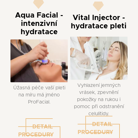
Aqua Facial -
Vital Injector -
intenzivní
hydratace pleti
hydratace
Vyhlazení jemných
Úžasná péče vaší pleti
vrásek, zpevnění
na míru má jméno
pokožky na rukou i
ProFacial.
pomoc při odstranění
celulitidy.
DETAIL
DETAIL
PROCEDURY
PROCEDURY