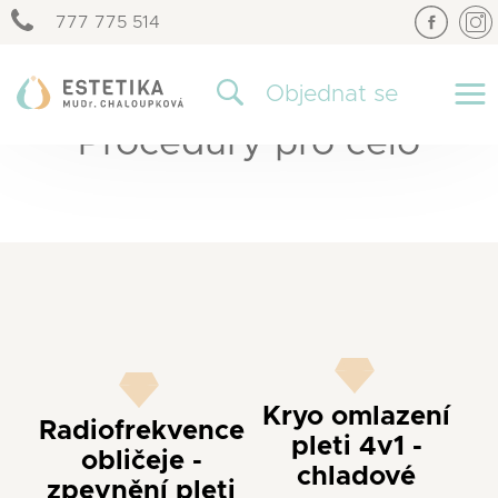
777 775 514
×
Objednat se
Procedury pro čelo
Kryo omlazení
Radiofrekvence
pleti 4v1 -
obličeje -
chladové
zpevnění pleti