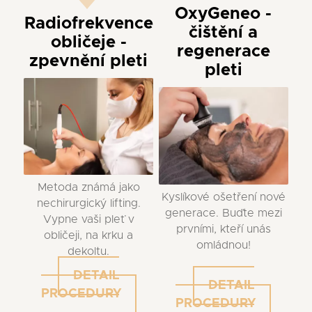
OxyGeneo -
Radiofrekvence
čištění a
obličeje -
regenerace
zpevnění pleti
pleti
Metoda známá jako
Kyslíkové ošetření nové
nechirurgický lifting.
generace. Buďte mezi
Vypne vaši pleť v
prvními, kteří unás
obličeji, na krku a
omládnou!
dekoltu.
DETAIL
DETAIL
PROCEDURY
PROCEDURY