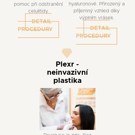
hyaluronové. Přirozený a
pomoc při odstranění
příjemný vzhled díky
celulitidy.
výplním vrásek.
DETAIL
DETAIL
PROCEDURY
PROCEDURY
Plexr -
neinvazivní
plastika