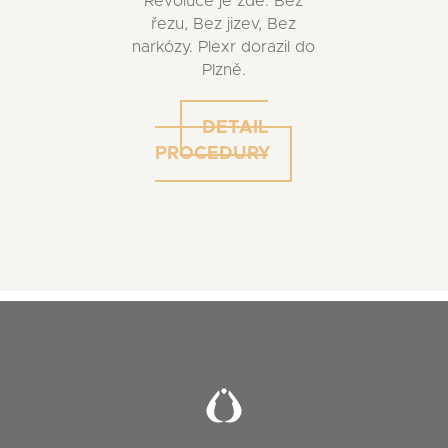
Revoluce je zde. Bez
řezu, Bez jizev, Bez
narkózy. Plexr dorazil do
Plzně.
DETAIL
PROCEDURY