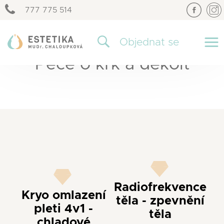
777 775 514
×
Objednat se
Péče o krk a dekolt
Radiofrekvence
Kryo omlazení
těla - zpevnění
pleti 4v1 -
těla
chladové