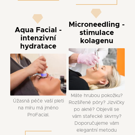
Microneedling -
Aqua Facial -
stimulace
intenzivní
kolagenu
hydratace
Máte hrubou pokožku?
Úžasná péče vaší pleti
Rozšířené póry? Jizvičky
na míru má jméno
po akné? Objevili se
ProFacial.
vám stařecké skvrny?
Doporučujeme vám
elegantní metodu