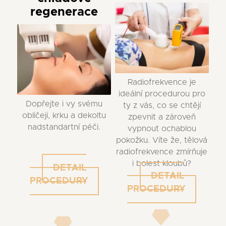
regenerace
Radiofrekvence je
ideální procedurou pro
Dopřejte i vy svému
ty z vás, co se chtějí
obličeji, krku a dekoltu
zpevnit a zároveň
nadstandartní péči.
vypnout ochablou
pokožku. Víte že, tělová
radiofrekvence zmírňuje
i bolest kloubů?
DETAIL
DETAIL
PROCEDURY
PROCEDURY