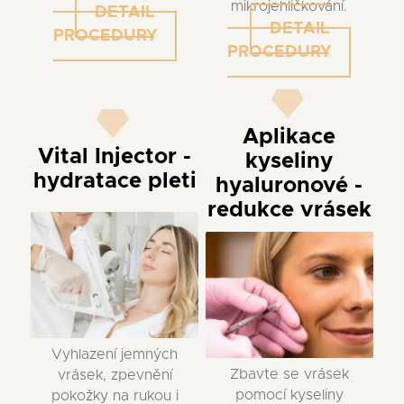
mikrojehličkování.
DETAIL
DETAIL
PROCEDURY
PROCEDURY
Aplikace
Vital Injector -
kyseliny
hydratace pleti
hyaluronové -
redukce vrásek
Vyhlazení jemných
Zbavte se vrásek
vrásek, zpevnění
pomocí kyseliny
pokožky na rukou i