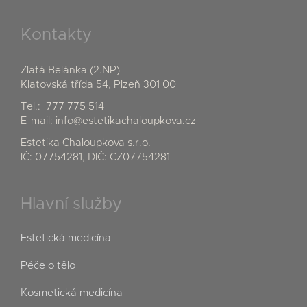
Kontakty
Zlatá Belánka (2.NP)
Klatovská třída 54, Plzeň 301 00
Tel.:
777 775 514
E-mail:
info@estetikachaloupkova.cz
Estetika Chaloupkova s.r.o.
IČ: 07754281, DIČ: CZ07754281
Hlavní služby
Estetická medicína
Péče o tělo
Kosmetická medicína