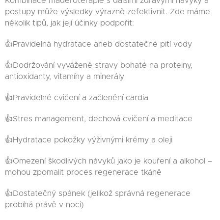
Kombinace maderoterapie s dalšími zdravými návyky a
postupy může výsledky výrazně zefektivnit. Zde máme
několik tipů, jak její účinky podpořit:
👍Pravidelná hydratace aneb dostatečné pití vody
👍Dodržování vyvážené stravy bohaté na proteiny,
antioxidanty, vitamíny a minerály
👍Pravidelné cvičení a začlenění cardia
👍Stres management, dechová cvičení a meditace
👍Hydratace pokožky výživnými krémy a oleji
👍Omezení škodlivých návyků jako je kouření a alkohol –
mohou zpomalit proces regenerace tkáně
👍Dostatečný spánek (jelikož správná regenerace
probíhá právě v noci)