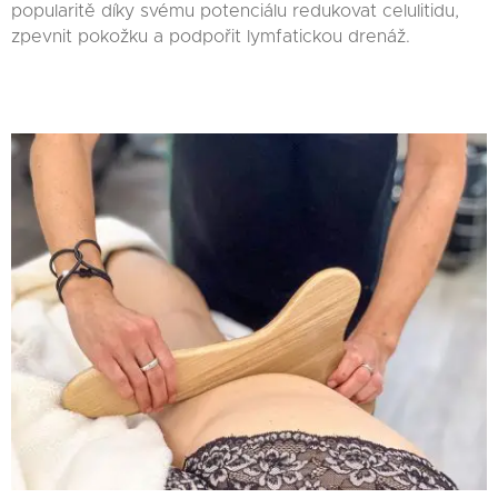
popularitě díky svému potenciálu redukovat celulitidu,
zpevnit pokožku a podpořit lymfatickou drenáž.