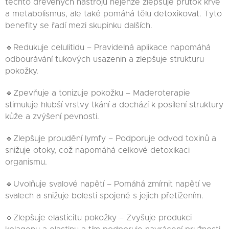
těchto dřevěných nástrojů nejenže zlepšuje průtok krve
a metabolismus, ale také pomáhá tělu detoxikovat. Tyto
benefity se řadí mezi skupinku dalších.
🔹Redukuje celulitidu – Pravidelná aplikace napomáhá
odbourávání tukových usazenin a zlepšuje strukturu
pokožky.
🔹Zpevňuje a tonizuje pokožku – Maderoterapie
stimuluje hlubší vrstvy tkání a dochází k posílení struktury
kůže a zvýšení pevnosti.
🔹Zlepšuje proudění lymfy – Podporuje odvod toxinů a
snižuje otoky, což napomáhá celkové detoxikaci
organismu.
🔹Uvolňuje svalové napětí – Pomáhá zmírnit napětí ve
svalech a snižuje bolesti spojené s jejich přetížením.
🔹Zlepšuje elasticitu pokožky – Zvyšuje produkci