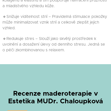
kolagenu a elastinu a tím podporuje navrácení pružnosti
a mladistvého vzhledu kůže.
🔹Snižuje viditelnost strií – Pravidelná stimulace pokožky
může minimalizovat vznik strií a celkově zlepšit jejich
vzhled.
🔹Redukuje stres – Slouží jako skvělý prostředek k
uvolnění a dosažení úlevy od denního stresu. Jedná se
o péči zkombinovanou s relaxem.
Recenze maderoterapie v
Estetika MUDr. Chaloupková