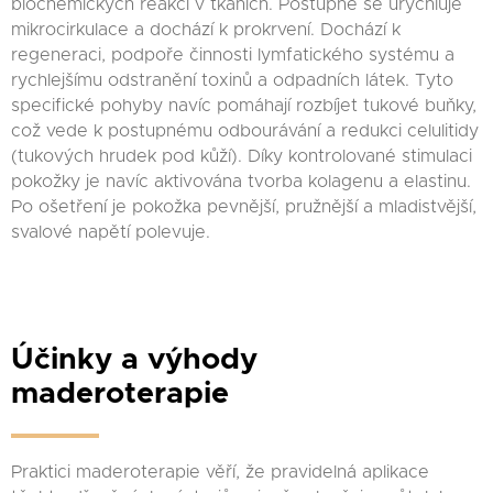
biochemických reakcí v tkáních. Postupně se urychluje
mikrocirkulace a dochází k prokrvení. Dochází k
regeneraci, podpoře činnosti lymfatického systému a
rychlejšímu odstranění toxinů a odpadních látek. Tyto
specifické pohyby navíc pomáhají rozbíjet tukové buňky,
což vede k postupnému odbourávání a redukci celulitidy
(tukových hrudek pod kůží). Díky kontrolované stimulaci
pokožky je navíc aktivována tvorba kolagenu a elastinu.
Po ošetření je pokožka pevnější, pružnější a mladistvější,
svalové napětí polevuje.
Účinky a výhody
maderoterapie
Praktici maderoterapie věří, že pravidelná aplikace