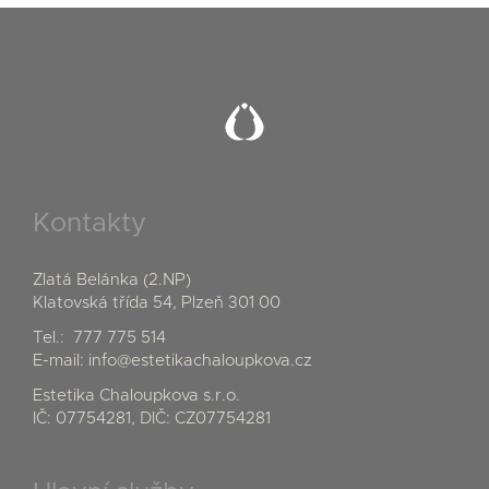
Kontakty
Zlatá Belánka (2.NP)
Klatovská třída 54, Plzeň 301 00
Tel.:
777 775 514
E-mail:
info@estetikachaloupkova.cz
Estetika Chaloupkova s.r.o.
IČ: 07754281, DIČ: CZ07754281