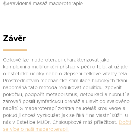
👍Pravidelná masáž maderoterapie
Závěr
Celkově lze maderoterapii charakterizovat jako
komplexní a multifunkční přístup v péči o tělo, ať už jde
o estetické účinky nebo o zlepšení celkové vitality těla.
Prostřednictvím mechanické stimulace hlubokých tkání
napomáhá tato metoda redukovat celulitidu, zpevnit
pokožku, podpořit metabolismus, detoxikaci a hubnutí a
zároveň posílit lymfatickou drenáž a ulevit od svalového
napětí. S maderoterapií zkrátka neuděláš krok vedle a
pokud ji chceš vyzkoušet jak se říká “ na vlastní kůži”, u
nás v Estetice MUDr. Chaloupkové máš příležitost.
Dočti
se více o naší maderoterapii.