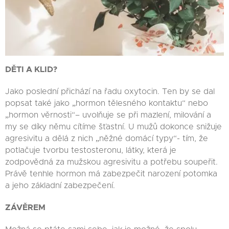
DĚTI A KLID?
Jako poslední přichází na řadu oxytocin. Ten by se dal
popsat také jako „hormon tělesného kontaktu“ nebo
„hormon věrnosti“
– uvolňuje se při mazlení, milování a
my se díky němu cítíme šťastní. U mužů dokonce snižuje
agresivitu a dělá z nich „něžné domácí typy“- tím, že
potlačuje tvorbu testosteronu, látky, která je
zodpovědná za mužskou agresivitu a potřebu soupeřit.
Právě tenhle hormon má zabezpečit narození potomka
a jeho základní zabezpečení.
ZÁVĚREM