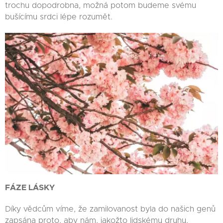
trochu dopodrobna, možná potom budeme svému
bušícímu srdci lépe rozumět.
FÁZE LÁSKY
Díky vědcům víme, že zamilovanost byla do našich genů
zapsána proto, aby nám, jakožto lidskému druhu,