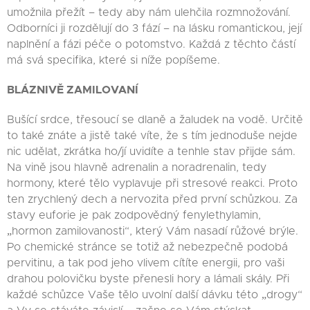
umožnila přežít – tedy aby nám ulehčila rozmnožování.
Odborníci ji rozdělují do
3 fází
– na lásku romantickou, její
naplnění a fázi péče o potomstvo. Každá z těchto částí
má svá specifika, které si níže popíšeme.
BLÁZNIVĚ ZAMILOVANÍ
Bušící srdce, třesoucí se dlaně a žaludek na vodě. Určitě
to také znáte a jistě také víte, že s tím jednoduše nejde
nic udělat, zkrátka ho/jí uvidíte a tenhle stav přijde sám.
Na vině jsou hlavně adrenalin a noradrenalin, tedy
hormony, které tělo vyplavuje při stresové reakci. Proto
ten zrychlený dech a nervozita před první schůzkou. Za
stavy euforie je pak zodpovědný fenylethylamin,
„hormon zamilovanosti“,
který Vám nasadí růžové brýle.
Po chemické stránce se totiž až nebezpečně podobá
pervitinu, a tak pod jeho vlivem cítíte energii, pro vaši
drahou polovičku byste přenesli hory a lámali skály. Při
každé schůzce Vaše tělo uvolní další dávku této „drogy“