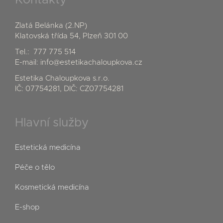
Zlatá Belánka (2.NP)
Klatovská třída 54, Plzeň 301 00
Tel.:
777 775 514
E-mail:
info@estetikachaloupkova.cz
Estetika Chaloupkova s.r.o.
IČ: 07754281, DIČ: CZ07754281
Hlavní služby
Estetická medicína
Péče o tělo
Kosmetická medicína
E-shop