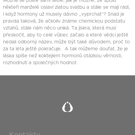
Možná se ptáte sami sebe, jak je možné, že spolu
někteří manželé oslaví zlatou svatbu a stále se mají rádi,
i když hormony už musely dávno ,,vyprchat“? Snad je
pravda taková, že ačkoliv známe chemickou podstatu
vztahů, stále nám něco uniká. Ta jiskra, která musí
přeskočit, aby to celé vůbec začalo a které vědci ještě
nedali odborný název, může být také důvodem, proč to
za ta léta ještě pokračuje. A tak můžeme doufat, že je
láska spíše než koktejlem hormonů otázkou věrnosti,
rozhodnutí a společných hodnot.
Kontakty