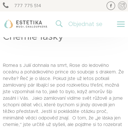
777 775 514
×
Objednat se
Chemie lásky
Romea s Julií dohnala na smrt, Rose do ledového
oceánu a pohádkového prince do souboje s drakem. Že
nevíte? Řeč je o lásce. Pokud jste už letos potkali
zamilovaný pár líbající se pod rozkvetlou třešní, možná
jste vzpomínali na to, jaké to bylo, když amorův šíp
zasáhl i Vás. Jako zamilovaní vidíme svět růžově a jsme
schopni dělat věci, které bychom si jindy dovedli jen
těžko představit. Jestli si pokládáte otázku proč,
minimálně vědci odpověď znají. O tom, že „je láska jen
chemie,“ jste určitě už slyšeli, ale pojďme si to rozebrat