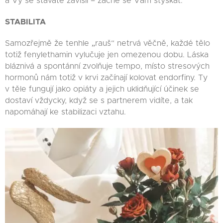
a Vy se stáváte závislí – začne se Vám stýskat.
STABILITA
Samozřejmě že tenhle „rauš“ netrvá věčně, každé tělo
totiž fenylethamin vylučuje jen omezenou dobu. Láska
bláznivá a spontánní zvolňuje tempo, místo stresových
hormonů nám totiž v krvi začínají kolovat endorfiny. Ty
v těle fungují jako opiáty a jejich uklidňující účinek se
dostaví vždycky, když se s partnerem vidíte, a tak
napomáhají ke stabilizaci vztahu.